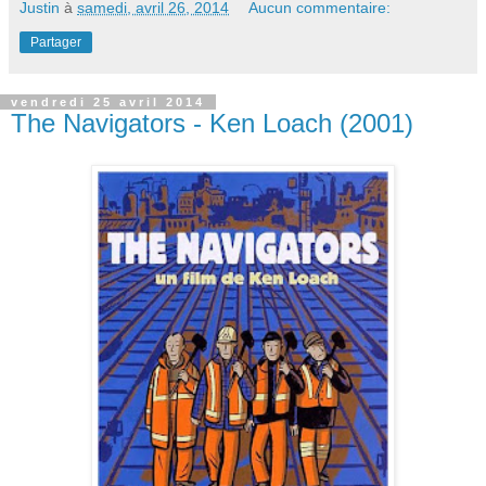
Justin
à
samedi, avril 26, 2014
Aucun commentaire:
Partager
vendredi 25 avril 2014
The Navigators - Ken Loach (2001)