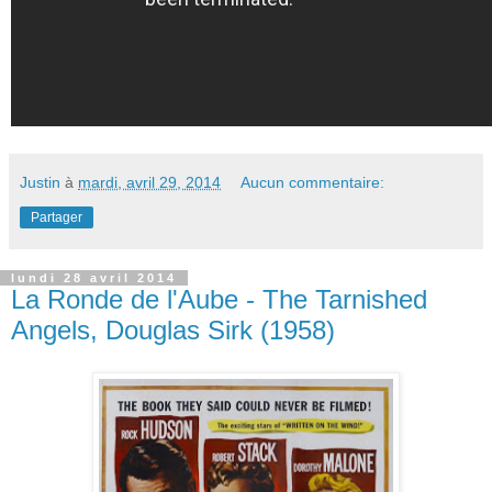
Justin
à
mardi, avril 29, 2014
Aucun commentaire:
Partager
lundi 28 avril 2014
La Ronde de l'Aube - The Tarnished
Angels, Douglas Sirk (1958)