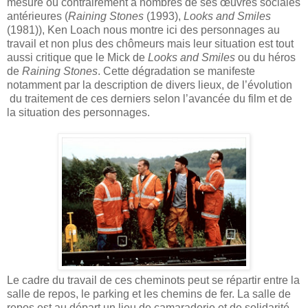
mesure où contrairement à nombres de ses œuvres sociales
antérieures (
Raining Stones
(1993),
Looks and Smiles
(1981)), Ken Loach nous montre ici des personnages au
travail et non plus des chômeurs mais leur situation est tout
aussi critique que le Mick de
Looks and Smiles
ou du héros
de
Raining Stones
. Cette dégradation se manifeste
notamment par la description de divers lieux, de l’évolution
du traitement de ces derniers selon l’avancée du film et de
la situation des personnages.
Le cadre du travail de ces cheminots peut se répartir entre la
salle de repos, le parking et les chemins de fer. La salle de
repos est au départ un lieu de camaraderie et de solidarité