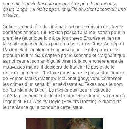
une nuit, leur vie bascula lorsque leur père leur annonça
qu'un "ange" lui était apparu et qu'ils devaient accomplir une
mission.
Solide second rôle du cinéma d'action américain des trente
dernières années, Bill Paxton passait à la réalisation pour la
première (et unique fois à ce jour) avec
Emprise
et rien ne
laissait supposer de sa part un œuvre aussi âpre. Au départ
Paxton était simplement supposé jouer le rôle principal et
produire le film mais captivé par le scénario et craignant que
sa noirceur et son ambiguïté virent à la surenchère entre de
mauvaises mains, il décidera de franchir le pas et de le
réaliser lui-même. L'histoire nous narre le passé douloureux
de Fenton Meiks (Matthew McConaughey) venu confesser
les crimes d'un serial killer sévissant au Texas sous le nom
de "La Main de Dieu". Le mystérieux tueur n'est autre
qu’Adam, le frère suicidé de Fenton et ce dernier va narrer à
l'agent du FBI Wesley Doyle (Powers Boothe) le drame de
leur enfance qui a conduit à cette issue.