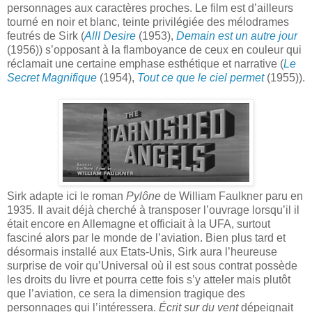
personnages aux caractères proches. Le film est d’ailleurs
tourné en noir et blanc, teinte privilégiée des mélodrames
feutrés de Sirk (
AllI Desire
(1953),
Demain est un autre jour
(1956)) s’opposant à la flamboyance de ceux en couleur qui
réclamait une certaine emphase esthétique et narrative (
Le
Secret Magnifique
(1954),
Tout ce que le ciel permet
(1955)).
Sirk adapte ici le roman
Pylône
de William Faulkner paru en
1935. Il avait déjà cherché à transposer l’ouvrage lorsqu’il il
était encore en Allemagne et officiait à la UFA, surtout
fasciné alors par le monde de l’aviation. Bien plus tard et
désormais installé aux Etats-Unis, Sirk aura l’heureuse
surprise de voir qu’Universal où il est sous contrat possède
les droits du livre et pourra cette fois s’y atteler mais plutôt
que l’aviation, ce sera la dimension tragique des
personnages qui l’intéressera.
Écrit sur du vent
dépeignait