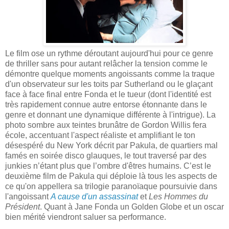
Le film ose un rythme déroutant aujourd'hui pour ce genre
de thriller sans pour autant relâcher la tension comme le
démontre quelque moments angoissants comme la traque
d'un observateur sur les toits par Sutherland ou le glaçant
face à face final entre Fonda et le tueur (dont l'identité est
très rapidement connue autre entorse étonnante dans le
genre et donnant une dynamique différente à l'intrigue). La
photo sombre aux teintes brunâtre de Gordon Willis fera
école, accentuant l'aspect réaliste et amplifiant le ton
désespéré du New York décrit par Pakula, de quartiers mal
famés en soirée disco glauques, le tout traversé par des
junkies n’étant plus que l’ombre d'êtres humains. C’est le
deuxième film de Pakula qui déploie là tous les aspects de
ce qu'on appellera sa trilogie paranoïaque poursuivie dans
l'angoissant
A cause d'un assassinat
et
Les Hommes du
Président
. Quant à Jane Fonda un Golden Globe et un oscar
bien mérité viendront saluer sa performance.